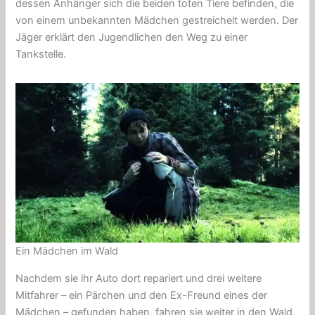
dessen Anhänger sich die beiden toten Tiere befinden, die
von einem unbekannten Mädchen gestreichelt werden. Der
Jäger erklärt den Jugendlichen den Weg zu einer
Tankstelle.
Ein Mädchen im Wald
Nachdem sie ihr Auto dort repariert und drei weitere
Mitfahrer – ein Pärchen und den Ex-Freund eines der
Mädchen – gefunden haben, fahren sie weiter in den Wald,