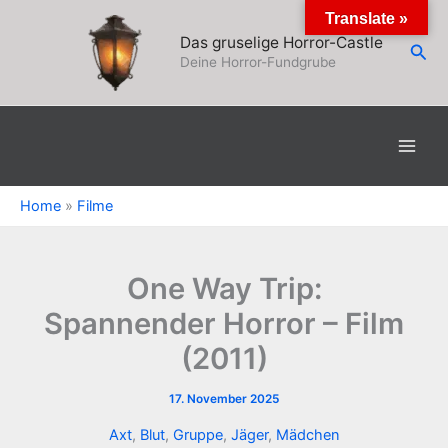
Zum
Translate »
Inhalt
Das gruselige Horror-Castle
Suc
springen
Deine Horror-Fundgrube
Home
»
Filme
One Way Trip:
Spannender Horror – Film
(2011)
17. November 2025
Axt
,
Blut
,
Gruppe
,
Jäger
,
Mädchen