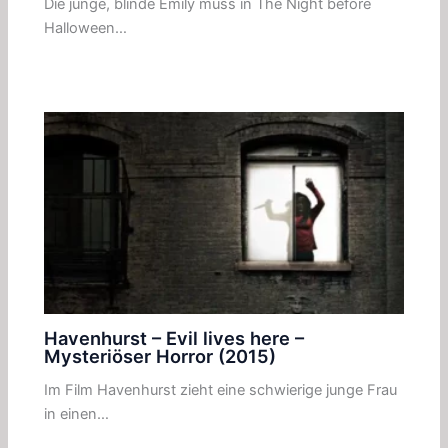
Die junge, blinde Emily muss in The Night before
Halloween…
Havenhurst – Evil lives here –
Mysteriöser Horror (2015)
Im Film Havenhurst zieht eine schwierige junge Frau
in einen…