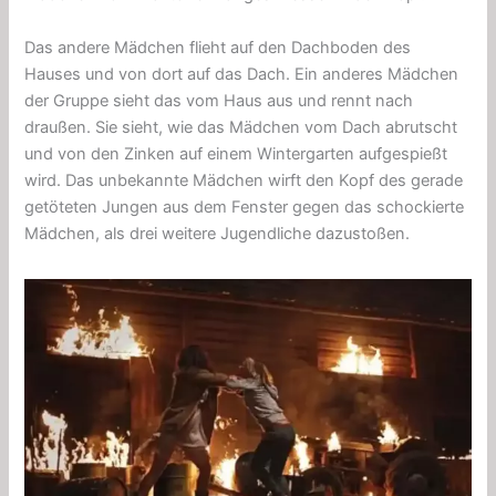
Das andere Mädchen flieht auf den Dachboden des
Hauses und von dort auf das Dach. Ein anderes Mädchen
der Gruppe sieht das vom Haus aus und rennt nach
draußen. Sie sieht, wie das Mädchen vom Dach abrutscht
und von den Zinken auf einem Wintergarten aufgespießt
wird. Das unbekannte Mädchen wirft den Kopf des gerade
getöteten Jungen aus dem Fenster gegen das schockierte
Mädchen, als drei weitere Jugendliche dazustoßen.