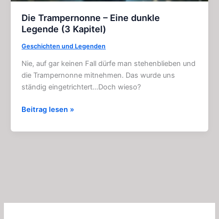
Die Trampernonne – Eine dunkle
Legende (3 Kapitel)
Geschichten und Legenden
Nie, auf gar keinen Fall dürfe man stehenblieben und
die Trampernonne mitnehmen. Das wurde uns
ständig eingetrichtert…Doch wieso?
Die
Beitrag lesen »
Trampernonne
–
Eine
dunkle
Legende
(3
Kapitel)