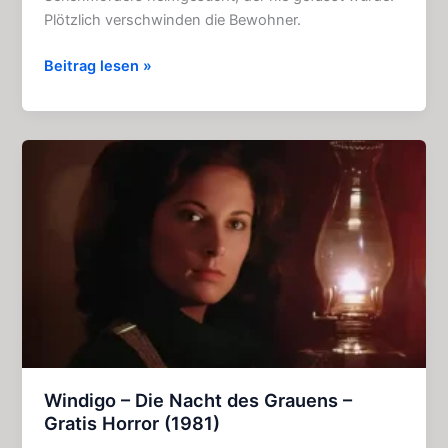
Plötzlich verschwinden die Bewohner.
Der
Beitrag lesen »
Revenant
von
Redbrook
–
Aufregende
Legende
(3
Kapitel)
Windigo – Die Nacht des Grauens –
Gratis Horror (1981)