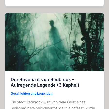
Tag
–
Along:
Großartiger
Horror
–
Film
(2015)
Der Revenant von Redbrook –
Aufregende Legende (3 Kapitel)
Geschichten und Legenden
Die Stadt Redbrook wird von dem Geist eines
Serienmörders heimgesucht, der nie gefasst wurde.