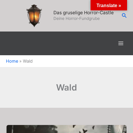
Zum
Translate »
Inhalt
Das gruselige Horror-Castle
Suc
springen
Deine Horror-Fundgrube
Home
»
Wald
Wald