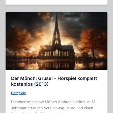
Tolles
Hörspiel
(Gruselkabinett
Folge
15)
Der Mönch: Grusel – Hörspiel komplett
kostenlos (2013)
Hörspiele
Der charismatische Mönch Ambrosio stürzt im 18.
Jahrhundert durch Versuchung, Mord und einen