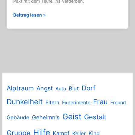
Pakt mit dem Teufel ins Verderben.
Der
Beitrag lesen »
Mönch:
Grusel
–
Hörspiel
komplett
kostenlos
(2013)
Dorf
Alptraum
Angst
Blut
Auto
Dunkelheit
Frau
Eltern
Experimente
Freund
Geist
Gestalt
Geheimnis
Gebäude
Hilfe
Gruppe
Kampf
Keller
Kind