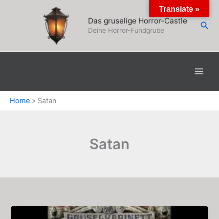
Zum
Translate »
Inhalt
Das gruselige Horror-Castle
Suc
springen
Deine Horror-Fundgrube
Home
»
Satan
Satan