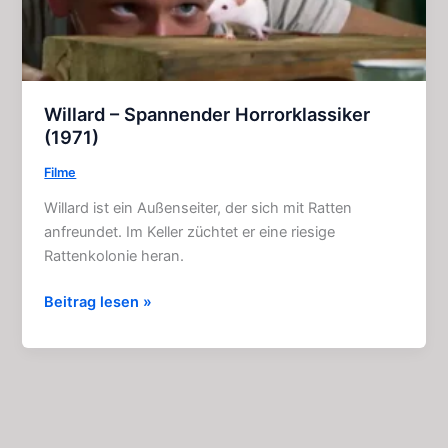
Willard – Spannender Horrorklassiker
(1971)
Filme
Willard ist ein Außenseiter, der sich mit Ratten
anfreundet. Im Keller züchtet er eine riesige
Rattenkolonie heran.
Willard
Beitrag lesen »
–
Spannender
Horrorklassiker
(1971)