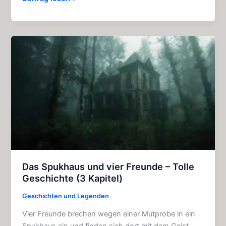
Haunting
in
Salem
–
Spannender
Film
(2011)
Das Spukhaus und vier Freunde – Tolle
Geschichte (3 Kapitel)
Geschichten und Legenden
Vier Freunde brechen wegen einer Mutprobe in ein
Spukhaus ein und finden sich dort mit dem Geist