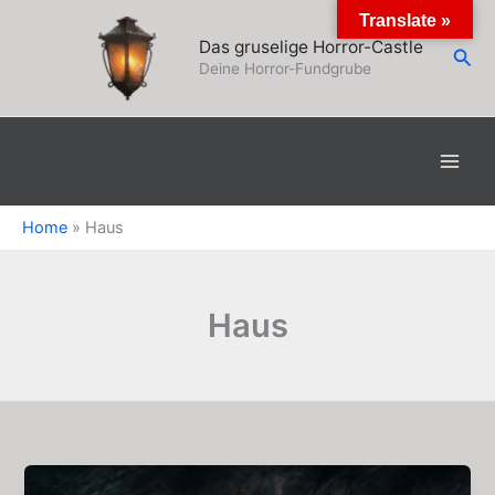
Zum
Translate »
Inhalt
Das gruselige Horror-Castle
Suc
springen
Deine Horror-Fundgrube
Home
»
Haus
Haus