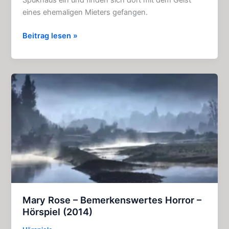
eines ehemaligen Mieters gefangen.
Das
Beitrag lesen »
Spukhaus
und
vier
Freunde
–
Tolle
Geschichte
(3
Kapitel)
Mary Rose – Bemerkenswertes Horror –
Hörspiel (2014)