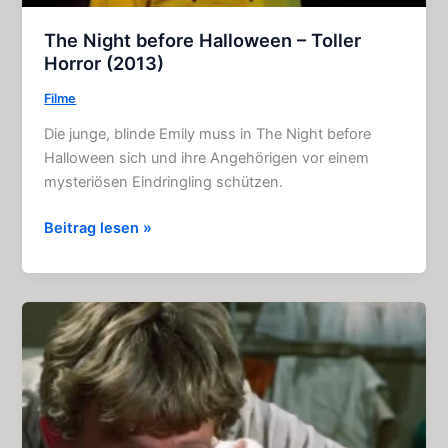
The Night before Halloween – Toller
Horror (2013)
Filme
Die junge, blinde Emily muss in The Night before
Halloween sich und ihre Angehörigen vor einem
mysteriösen Eindringling schützen.
The
Beitrag lesen »
Night
before
Halloween
–
Toller
Horror
(2013)