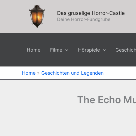
Zum
Inhalt
Das gruselige Horror-Castle
springen
Deine Horror-Fundgrube
Home
Filme
Hörspiele
Geschic
Home
»
Geschichten und Legenden
The Echo Mur