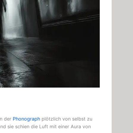
nn der
Phonograph
plötzlich von selbst zu
nd sie schien die Luft mit einer Aura von