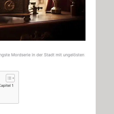
üngste Mordserie in der Stadt mit ungelösten
apitel 1