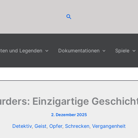
Suchen
hten und Legenden
Dokumentationen
Spiele
ders: Einzigartige Geschicht
2. Dezember 2025
Detektiv
,
Geist
,
Opfer
,
Schrecken
,
Vergangenheit