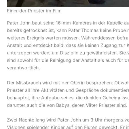
Einer der Priester im Film
Pater John baut seine 16-mm-Kameras
in der Kapelle au
bereits getrocknet ist, kann Pater Thomas keine Probe 
weiteres Ereignis warten müssen. Währenddessen befrag
Anstalt und entdeckt bald, dass sie keinen Zugang zur
unterzogen werden, um Disziplin zu gewährleisten. Si
sind sowohl für die Reinigung der Anstalt als auch für d
verantwortlich.
Der Missbrauch wird mit der Oberin besprochen. Obwohl 
Priester all ihre Aktivitäten und Gespräche dokumentier
behauptet, ihre Aufgabe sei es, die dunklen Geheimniss
darunter auch die von Babys, deren Väter Priester
sind.
Zwei Nächte lang wird Pater John um 3 Uhr morgens v
Visionen spielender Kinder auf den Fluren geweckt. Er i