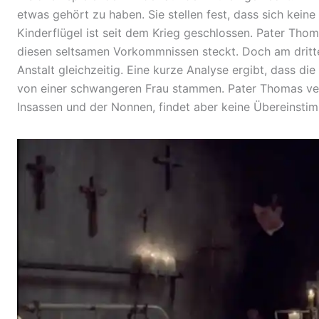
etwas gehört zu haben. Sie stellen fest, dass sich keine 
Kinderflügel ist seit dem
Krieg
geschlossen. Pater Thoma
diesen
seltsamen Vorkommnissen
steckt. Doch am dritte
Anstalt gleichzeitig. Eine kurze Analyse ergibt, dass d
von einer schwangeren Frau stammen. Pater Thomas ver
Insassen und der Nonnen, findet aber keine Übereinsti