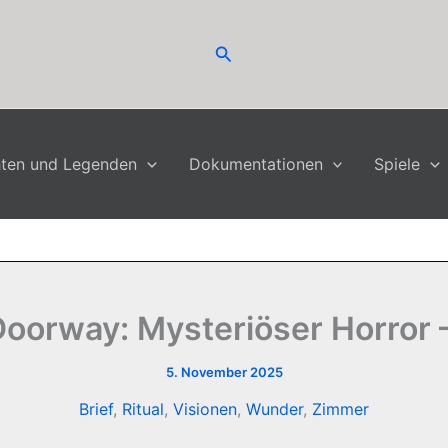
Suchen
hten und Legenden
Dokumentationen
Spiele
Doorway: Mysteriöser Horror 
5. November 2025
Brief
,
Ritual
,
Visionen
,
Wunder
,
Zimmer