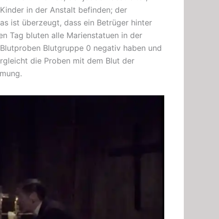
Kinder in der Anstalt befinden; der
s ist überzeugt, dass ein
Betrüger
hinter
n Tag bluten alle Marienstatuen in der
ie Blutproben Blutgruppe 0 negativ haben und
gleicht die Proben mit dem Blut der
mmung.