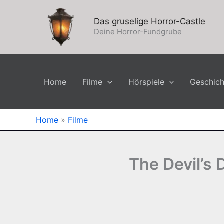
Zum
Inhalt
Das gruselige Horror-Castle
springen
Deine Horror-Fundgrube
Home
Filme
Hörspiele
Geschic
Home
»
Filme
The Devil’s 