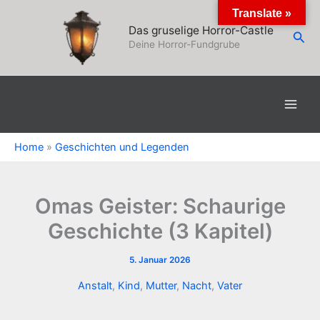
Zum
Translate »
Inhalt
Das gruselige Horror-Castle
Suc
springen
Deine Horror-Fundgrube
Home
»
Geschichten und Legenden
Omas Geister: Schaurige
Geschichte (3 Kapitel)
5. Januar 2026
Anstalt
,
Kind
,
Mutter
,
Nacht
,
Vater