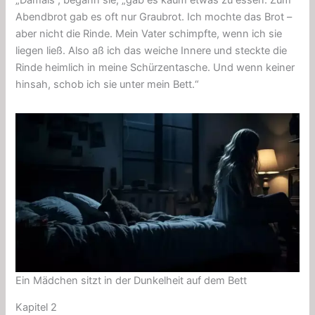
Abendbrot gab es oft nur Graubrot. Ich mochte das Brot –
aber nicht die Rinde. Mein Vater schimpfte, wenn ich sie
liegen ließ. Also aß ich das weiche Innere und steckte die
Rinde heimlich in meine Schürzentasche. Und wenn keiner
hinsah, schob ich sie unter mein Bett.“
Ein Mädchen sitzt in der Dunkelheit auf dem Bett
Kapitel 2