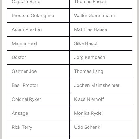
Captain Barrel
Thomas Friebe
Procters Gefangene
Walter Gontermann
Adam Preston
Matthias Haase
Marina Held
Silke Haupt
Doktor
Jörg Kernbach
Gärtner Joe
Thomas Lang
Basil Proctor
Jochen Malmsheimer
Colonel Ryker
Klaus Nierhoff
Ansage
Monika Rydell
Rick Terry
Udo Schenk