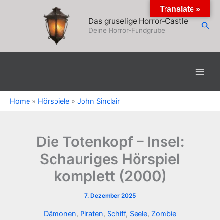
Zum
Translate »
Inhalt
Das gruselige Horror-Castle
Suc
springen
Deine Horror-Fundgrube
Home
»
Hörspiele
»
John Sinclair
Die Totenkopf – Insel:
Schauriges Hörspiel
komplett (2000)
7. Dezember 2025
Dämonen
,
Piraten
,
Schiff
,
Seele
,
Zombie