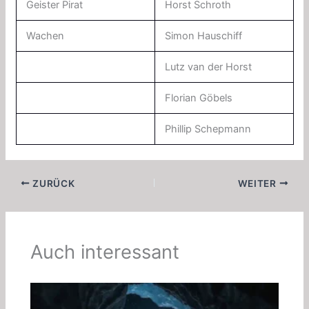
Geister Pirat
Horst Schroth
Wachen
Simon Hauschiff
Lutz van der Horst
Florian Göbels
Phillip Schepmann
ZURÜCK
WEITER
Auch interessant