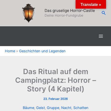
Zum
Translate »
Inhalt
Das gruselige Horror-Castle
Suc
springen
Deine Horror-Fundgrube
Home
»
Geschichten und Legenden
Das Ritual auf dem
Campingplatz: Horror –
Story (4 Kapitel)
23. Februar 2026
Bäume
,
Geist
,
Gruppe
,
Nacht
,
Schatten