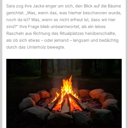
Sara zog ihre Jacke enger um sich, den Blick auf die Bäume
gerichtet. „Was, wenn das, was hierher beschworen wurde,
noch da ist? Was, wenn es nicht erfreut ist, dass wir hier
sind?“ Ihre Frage blieb unbeantwortet, als ein leises
Rascheln aus Richtung des Ritualplatzes herüberschallte,
als ob sich etwas – oder jemand – langsam und bedächtig
durch das Unterholz bewegte.