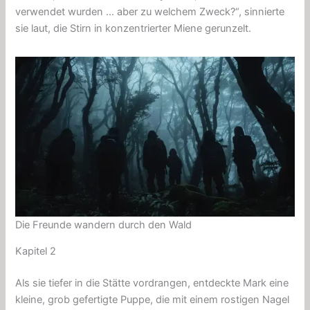
verwendet wurden … aber zu welchem ​​Zweck?“, sinnierte
sie laut, die Stirn in konzentrierter Miene gerunzelt.
Die Freunde wandern durch den Wald
Kapitel 2
Als sie tiefer in die Stätte vordrangen, entdeckte Mark eine
kleine, grob gefertigte Puppe, die mit einem rostigen Nagel