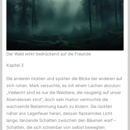
Der Wald wirkt bedrückend auf die Freunde
Kapitel 3
Die anderen nickten und spürten die Blicke der anderen auf
sich ruhen. Mark versuchte, es mit einem Lachen abzutun:
„Vielleicht sind es nur die Waldtiere, die neugierig auf unser
Abendessen sind“, doch sein Humor vermochte die
wachsende Beklemmung kaum zu lindern. Sie rückten
näher ans Lagerfeuer heran, dessen flackerndes Licht
lange, tanzende Schatten zwischen den Bäumen warf –
Schatten, die sich scheinbar von selbst bewegten.