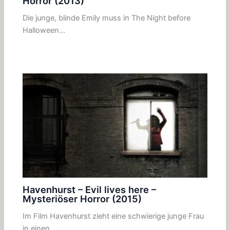
Horror (2013)
Die junge, blinde Emily muss in The Night before
Halloween…
Havenhurst – Evil lives here –
Mysteriöser Horror (2015)
Im Film Havenhurst zieht eine schwierige junge Frau
in einen…