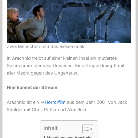
Zwei Menschen und das Rieseninsekt
In Arachnid treibt auf einer kleinen Insel ein mutiertes
Spinnenmonster sein Unwesen. Eine Gruppe kämpft mit
aller Macht gegen das Ungeheuer.
Hier kommt der Stream:
Arachnid ist ein ⇒
Horrorfilm
aus dem Jahr 2001 von Jack
Sholder mit Chris Potter und Alex Reid.
Inhalt
Handlung von Arachnid