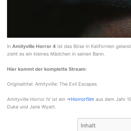
In
Amityville Horror 4
ist das Böse in Kalifornien geland
zieht es ein kleines Mädchen in seinen Bann.
Hier kommt der komplette Stream:
Originaltitel: Amityville: The Evil Escapes
Amityville Horror IV ist ein ⇒
Horrorfilm
aus dem Jahr 19
Duke und Jane Wyatt.
Inhalt