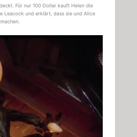
eckt. Für nur 100 Dollar kauft Helen die
 Leacock und erklärt, dass sie und Alice
 machen.