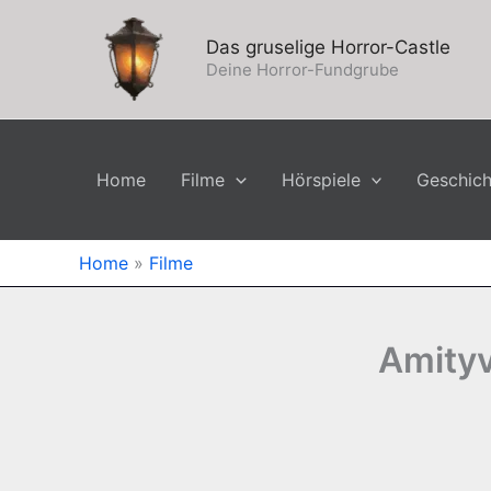
Zum
Inhalt
Das gruselige Horror-Castle
springen
Deine Horror-Fundgrube
Home
Filme
Hörspiele
Geschic
Home
»
Filme
Amityv