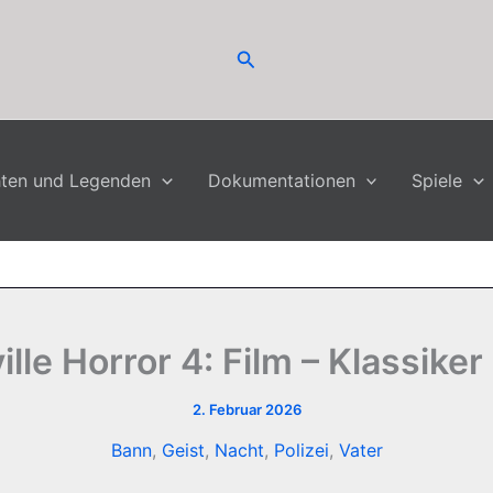
Suchen
hten und Legenden
Dokumentationen
Spiele
ille Horror 4: Film – Klassiker
2. Februar 2026
Bann
,
Geist
,
Nacht
,
Polizei
,
Vater