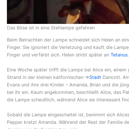
Das Böse ist in eine Stehlampe gefahren
Beim Betrachten der Lampe schneidet sich Helen an ein
Finger. Sie ignoriert die Verletzung und kauft die Lamp
Finger und verfärbt sich. Helen stirbt später an
Tetanus
.
Eine Woche später trifft die Lampe bei Alice ein, einem
Strand in der kleinen kalifornischen ⇒
Stadt
Dancott. Am
Evans und ihre drei Kinder – Amanda, Brian und die jüngs
bei ihr ein. Kaum angekommen, beschließt Alice, das Pa
die Lampe scheußlich, während Alice sie interessant fin
Sobald die Lampe eingeschaltet ist, benimmt sich Alice
Pepper kratzt Amanda. Während der Rest der Familie d