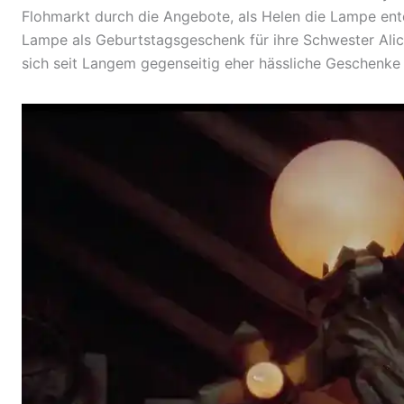
Flohmarkt durch die Angebote, als Helen die Lampe entd
Lampe als Geburtstagsgeschenk für ihre Schwester Alice
sich seit Langem gegenseitig eher hässliche Geschenke